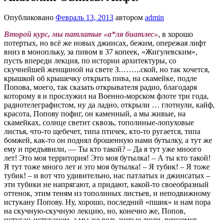
Опубликовано
Февраль 13, 2013
автором
admin
Второй курс, мы патлатые «а*ля биатлес»
, в хорошо
потертых, но всё же новых джинсах, бежим, опережая лифт
вниз в монопльку, за пивом в 37 копеек, «Жигулевским»,
пусть впереди лекция, по истории архитектуры, со
скучнейшей женщиной на свете З.……..ской, но так хочется,
крышкой об крышечку открыть пива, на скамейке, подле
Попова, моего, так сказать открывателя радио, благодаря
которому я и прослужил на Военно-морском флоте три года,
радиотелеграфистом, ну да ладно, открыли … глотнули, кайф,
красота, Попову пофиг, он каменный, а мы живые, на
скамейках, солнце светит сквозь, тополиные-лопуховые
листья, что-то щебечет, типа птичек, кто-то ругается, типа
бомжей, как-то он поднял брошенную нами бутылку, а тут же
ему и предъявили, — Ты кто такой? – Да я тут уже мноого
лет! Это моя территория! Это моя бутылка! – А ты кто такой!
Я тут тоже много лет и это моя бутылка! – Я тубик! – Я тоже
тубик! – и вот что удивительно, нас патлатых и джинсатых –
эти тубики не напрягают, а придают, какой-то своеобразный
оттенок, этим теням из тополиных листьев, и неподвижному
истукану Попову. Ну, хорошо, последний «пшик» и нам пора
на скучную-скучную лекцию, но, конечно же, Попов,
истукан-истуканом, а мы же ведь живые люди, решаемся