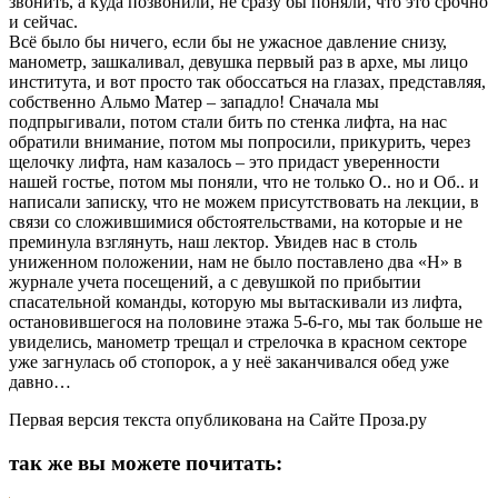
звонить, а куда позвонили, не сразу бы поняли, что это срочно
и сейчас.
Всё было бы ничего, если бы не ужасное давление снизу,
манометр, зашкаливал, девушка первый раз в архе, мы лицо
института, и вот просто так обоссаться на глазах, представляя,
собственно Альмо Матер – западло! Сначала мы
подпрыгивали, потом стали бить по стенка лифта, на нас
обратили внимание, потом мы попросили, прикурить, через
щелочку лифта, нам казалось – это придаст уверенности
нашей гостье, потом мы поняли, что не только О.. но и Об.. и
написали записку, что не можем присутствовать на лекции, в
связи со сложившимися обстоятельствами, на которые и не
преминула взглянуть, наш лектор. Увидев нас в столь
униженном положении, нам не было поставлено два «Н» в
журнале учета посещений, а с девушкой по прибытии
спасательной команды, которую мы вытаскивали из лифта,
остановившегося на половине этажа 5-6-го, мы так больше не
увиделись, манометр трещал и стрелочка в красном секторе
уже загнулась об стопорок, а у неё заканчивался обед уже
давно…
Первая версия текста опубликована на Сайте Проза.ру
так же вы можете почитать: