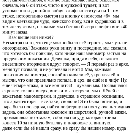
сначала, на 6-ой этаж, чисто в мужской туалет, и вот
успокоенно и достойно войдя в лифт института на 1 –ом
этаже, неторопливо смотря на кнопку с номером «6», мы
видим влетающее чудо, женского полу, вся в кудряшках и в
тех же чувствах, с какими мы сбегали быстрее лифта вниз 40
минут назад.
— Вам выше или ниже!?
Несмотря на то, что еще можно было всё терпеть, мы чуть не
опозорились! Зажимая руки внизу и посередине, мы сказали,
что хотелось бы повыше, хотя ниже наш манометр застыл на
предельном показании. Девушка, придя в себя, от такого
внезапного вторжения вдруг говорит, — Я первый раз в архе,
меня тут позвали, я не успевала и вот!!! Мы, зажимая
показания манометра, спокойно кивали её, укрепляя ей в
мысли, что она правильно попала, в арх, да ещё и в лифт. Ну,
еще четыре этажа, и всё кончится! – думали мы. Послышался
скрежет, толчок вверх, вниз и мы застряли, мы с Лёней с
зажатыми манометрами, и девушка, в страшном осознании,
что архитекторы – всё-таки, сволочи! Это была пятница, и
пара была последняя, найти лифтершу на посту, очень трудная
задача, она обмотанная коконом из шерстяной, ручной вязки,
промышляла по этажам, собирая посуду, которая стоила –
копеек 10 за пивную бутылку и подороже за винную.
даже если бы её нашли сразу, не сразу бы нашли номер, куда