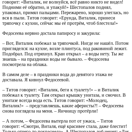
говорит: «Виталик, не волнуйся, всё равно никто не видел!
Подними её обратно, и упакуй!» Шестопалов поднял,
упаковал, примял пальцами. Пережарено, хорошо улеглась, но
вся в пыли. Титов говорит: «Ерунда, Виталик, принеси
тряпочку с кухни, сейчас мы её протрём, чтоб блестела!»
Федосеева нервно достала папиросу и закурила:
– Вот, Виталик побежал за тряпочкой. Нигде не нашёл. Потом
пригляделся: на кухне, возле плинтуса, под раковиной лежит.
Подобрал. Под отряхнул. Кран открыл – а воды нету. Ты же
знаешь – на праздники воды не бывало. – Федосеева
посмотрела на облака.
В самом деле – в праздники вода до девятого этажа не
доставала. Я кивнул Федосеевой.
– Титов говорит: «Виталик, беги к туалету!» – и Виталик
побежал к туалету. Там открыл крышку унитаза, и смочил. В
унитазе всегда вода есть. Титов говорит: «Молодец,
Виталик!» – представляешь, какие аферисты?! – Федосеева
снова поглядела на меня. – Яичницу протёрли!
– А потом, – Федосеева вытерла пот от ужаса, – Титов
говорит: «Смотри, Виталя, ещё красивее стала, даже блестит!
Только отчего-то покраснела». А Шестопалов лоб чешет: «Дак