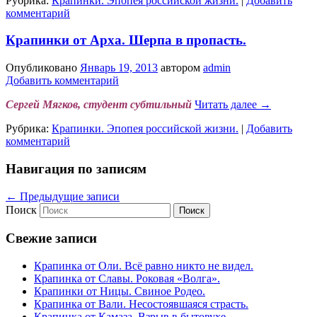
Рубрика:
Крапинки. Эпопея российской жизни.
|
Добавить
комментарий
Крапинки от Арха. Шерпа в пропасть.
Опубликовано
Январь 19, 2013
автором
admin
Добавить комментарий
Сергей Мягков, студент субтильный
Читать далее
→
Рубрика:
Крапинки. Эпопея российской жизни.
|
Добавить
комментарий
Навигация по записям
←
Предыдущие записи
Поиск
Свежие записи
Крапинка от Оли. Всё равно никто не видел.
Крапинка от Славы. Роковая «Волга».
Крапинки от Ницы. Свиное Родео.
Крапинка от Вали. Несостоявшаяся страсть.
Крапинка от Камаза. Взрыв в бытовухе.