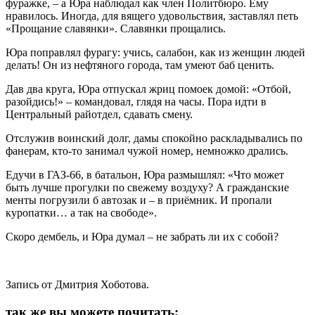
фуражке, – а Юра наблюдал как член Политбюро. Ему
нравилось. Иногда, для вящего удовольствия, заставлял петь
«Прощание славянки». Славянки прощались.
Юра поправлял фурагу: учись, салабон, как из женщин людей
делать! Он из нефтяного города, там умеют баб ценить.
Дав два круга, Юра отпускал жриц помоек домой: «Отбой,
разойдись!» – командовал, глядя на часы. Пора идти в
Центральный райотдел, сдавать смену.
Отслужив воинский долг, дамы спокойно раскладывались по
фанерам, кто-то занимал чужой номер, немножко дрались.
Едучи в ГАЗ-66, в батальон, Юра размышлял: «Что может
быть лучше прогулки по свежему воздуху? А гражданские
менты погрузили б автозак и – в приёмник. И пропали
куропатки… а так на свободе».
Скоро дембель, и Юра думал – не забрать ли их с собой?
Запись от Дмитрия Хоботова.
так же вы можете почитать: