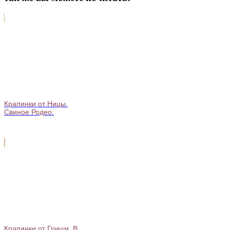
Крапинки от Ницы.
Свиное Родео.
Крапинки от Гриши. В