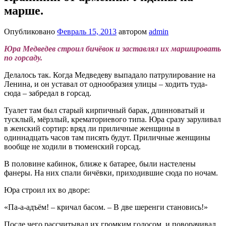
марше.
Опубликовано
Февраль 15, 2013
автором
admin
Юра Медведев строил бичёвок и заставлял их маршировать
по горсаду.
Делалось так. Когда Медведеву выпадало патрулирование на
Ленина, и он уставал от однообразия улицы – ходить туда-
сюда – забредал в горсад.
Туалет там был старый кирпичный барак, длинноватый и
тусклый, мёрзлый, крематориевого типа. Юра сразу заруливал
в женский сортир: вряд ли приличные женщины в
одиннадцать часов там писять будут. Приличные женщины
вообще не ходили в тюменский горсад.
В половине кабинок, ближе к батарее, были настелены
фанеры. На них спали бичёвки, приходившие сюда по ночам.
Юра строил их во дворе:
«Па-а-адъём! – кричал басом. – В две шеренги становись!»
После чего рассчитывал их громким голосом, и поворачивал