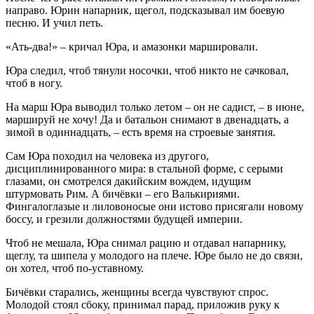
направо. Юрин напарник, щегол, подсказывал им боевую
песню. И учил петь.
«Ать-два!» – кричал Юра, и амазонки маршировали.
Юра следил, чтоб тянули носочки, чтоб никто не сачковал,
чтоб в ногу.
На марш Юра выводил только летом – он не садист, – в июне,
маршируй не хочу! Да и батальон снимают в двенадцать, а
зимой в одиннадцать, – есть время на строевые занятия.
Сам Юра походил на человека из другого,
дисциплинированного мира: в стальной форме, с серыми
глазами, он смотрелся дакийским вождем, идущим
штурмовать Рим. А бичёвки – его Валькириями.
Фингалоглазые и лиловоносые они истово присягали новому
боссу, и грезили должностями будущей империи.
Чтоб не мешала, Юра снимал рацию и отдавал напарнику,
щеглу, та шипела у молодого на плече. Юре было не до связи,
он хотел, чтоб по-уставному.
Бичёвки старались, женщины всегда чувствуют спрос.
Молодой стоял сбоку, принимал парад, приложив руку к