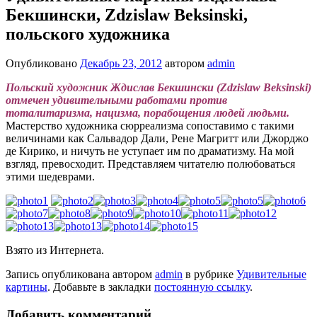
Бекшински, Zdzislaw Beksinski,
польского художника
Опубликовано
Декабрь 23, 2012
автором
admin
Польский художник Ждислав Бекшински (Zdzislaw Beksinski)
отмечен удивительными работами против
тоталитаризма, нацизма, порабощения людей людьми.
Мастерство художника сюрреализма сопоставимо с такими
величинами как Сальвадор Дали, Рене Магритт или Джорджо
де Кирико, и ничуть не уступает им по драматизму. На мой
взгляд, превосходит. Представляем читателю полюбоваться
этими шедеврами.
Взято из Интернета.
Запись опубликована автором
admin
в рубрике
Удивительные
картины
. Добавьте в закладки
постоянную ссылку
.
Добавить комментарий