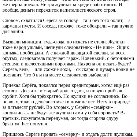
же шерпа поехал. Не зря жулики за кредит заботились. И
вообще, деньги пережиток капиталистического строя.
Словом, схватился Серёга за голову – та и без того болит, – а
карманы пусты. И соседа, похоже, тоже обокрали – так нужно
для алиби.
Вызвали милиции, туда-сюда, но искать не стали. Жулики
тоже народ ушлый, шепнули следователю: «Не ищи». Ящик
коньяка пообещали. А с каждой двадцатой сделки, за всех
обутых, следователь получает гараж. Новенький, с бетонными
стенами и шелестящими воротами. Нахрена он искать будет?
Серёга, ведь, – или схожие лохи, – сыскарю и пузырь водки не
поставит. Что б вы на месте следователя выбрали?
Приехал Серёга, покаялся перед кредиторами, хотел ещё раз
сгонять. Дескать, и старый долг отдаст, и новую прибыль
срубит. Хотя бы трёхкратно. Но жулики не согласились. Во-
первых, такого дешёвого мяса в помине нет. Нету в природе
за пятьдесят рублей. Во-вторых, у Серёги «семёрки»
кончились, – не будут же жулики сами у себя воровать? В-
третьих, покупатель передумал, он тогда сгоряча сдуру
брякнул. Бес попутал.
Пришлось Серёге продать «семёрку» и отдать долги жуликам.