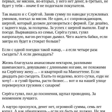
первых, не мясник, во-вторых, у него нет денег, в-третьих, не
будет у тебя – иначе б не подогнали покупателя.
Так вышло и с Серёгой. Заняв сумму по наводке услужливых
умников, поехал за мясом. Не один, а с сопровождающим,
шерпой, который должен договориться с фермой. Где дешёво,
с заднего хода, за полцены. За успех с шерпой выпили. Ещё в
поезде. Вырвавшись из семьи, Серёга гулял, гулял
напропалую, вагон-ресторан дымил. Чего жалеть бабки, если
завтра их будет в стократ больше?
Если с одной поездки такой навар, – а если четыре раза
съездить? А если двенадцать?
Жизнь благоухала ананасовым нектаром, разливами
шампанского, девушками с длинными ногами, не похожими
на Серёгину жену… – и квартирой на Манхеттене. Если
двадцать раз съездить. Ехать-то недалеко, всего сутки, езди не
хочу! – и гуляй братва, расти бизнес… вот и на нашей улице
перевернулся грузовик с сахаром!
Серёга гулял, пил до посинения, щупал проводниц. За
неимением лучшего.
А наутро проснулся, денег нет, огромной суммы, семь лет
копил. А как обнаружишь – если их быть не должно. Не зря