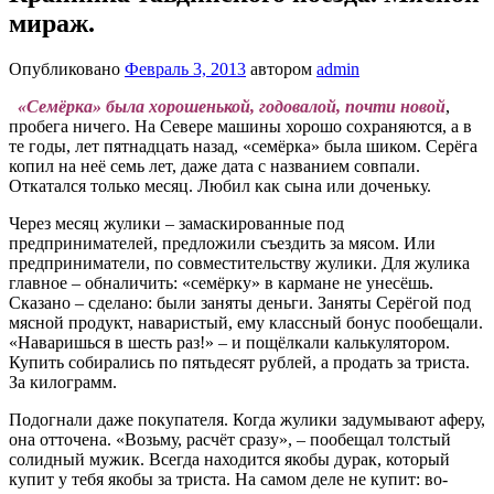
мираж.
Опубликовано
Февраль 3, 2013
автором
admin
«Семёрка» была хорошенькой, годовалой, почти новой
,
пробега ничего. На Севере машины хорошо сохраняются, а в
те годы, лет пятнадцать назад, «семёрка» была шиком. Серёга
копил на неё семь лет, даже дата с названием совпали.
Откатался только месяц. Любил как сына или доченьку.
Через месяц жулики – замаскированные под
предпринимателей, предложили съездить за мясом. Или
предприниматели, по совместительству жулики. Для жулика
главное – обналичить: «семёрку» в кармане не унесёшь.
Сказано – сделано: были заняты деньги. Заняты Серёгой под
мясной продукт, наваристый, ему классный бонус пообещали.
«Наваришься в шесть раз!» – и пощёлкали калькулятором.
Купить собирались по пятьдесят рублей, а продать за триста.
За килограмм.
Подогнали даже покупателя. Когда жулики задумывают аферу,
она отточена. «Возьму, расчёт сразу», – пообещал толстый
солидный мужик. Всегда находится якобы дурак, который
купит у тебя якобы за триста. На самом деле не купит: во-