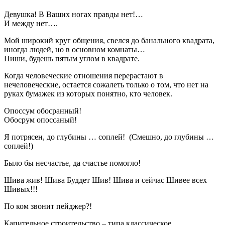
Девушка! В Ваших ногах правды нет!…
И между нет….
Мой широкий круг общения, свелся до банального квадрата,
иногда людей, но в основном комнаты…
Пиши, будешь пятым углом в квадрате.
Когда человеческие отношения перерастают в
нечеловеческие, остается сожалеть только о том, что нет на
руках бумажек из которых понятно, кто человек.
Опоссум обосранный!
Обосрум опоссаный!
Я потрясен, до глубины … соплей! (Смешно, до глубины …
соплей!)
Было бы несчастье, да счастье помогло!
Шива жив! Шива Буддет Шив! Шива и сейчас Шивее всех
Шивых!!!
По ком звонит пейджер?!
Капительное строительство – типа классическое.