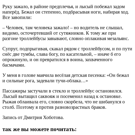
Руку зажало, в районе предплечья, и лысый побежал задом
наперёд. Бежал он степенно, подбрасывая ноги, набирая ход.
Все завопили:
– Человек, там человека зажало! – но водитель не слышал,
видимо, осточертевший от сутяжников. К тому же при
разгоне троллейбусы завывают, словно оплакивая мезальянс.
Супруг, подпрыгивая, скакал рядом с троллейбусом, и по пути
снёс две тумбы, слава богу, по касательной, – иначе б его
опрокинуло, и он превратился в воина, захваченного
басмачами.
У меня в голове маячила весёлая детская песенка: «Он бежал
и сильные рога, задевали тучи-облака…»
Пассажиры застучали в стекло и троллейбус остановился.
Лысый вытащил саквояж и посеменил назад к остановке.
Рыжая облаивала его, словно скорбела, что не шибанулся о
столб. Поэтому я против разновозрастных браков.
Запись от Дмитрия Хоботова.
так же вы можете почитать: