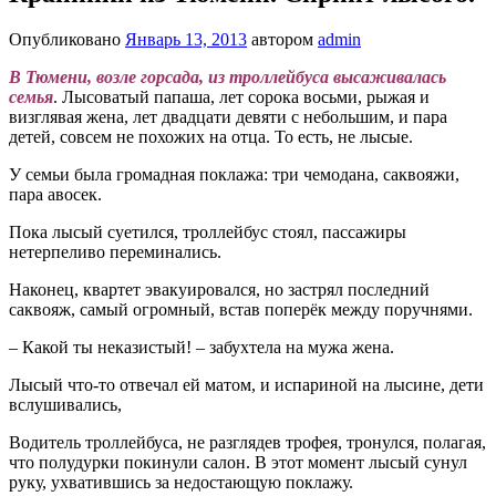
Опубликовано
Январь 13, 2013
автором
admin
В Тюмени, возле горсада, из троллейбуса высаживалась
семья
. Лысоватый папаша, лет сорока восьми, рыжая и
визглявая жена, лет двадцати девяти с небольшим, и пара
детей, совсем не похожих на отца. То есть, не лысые.
У семьи была громадная поклажа: три чемодана, саквояжи,
пара авосек.
Пока лысый суетился, троллейбус стоял, пассажиры
нетерпеливо переминались.
Наконец, квартет эвакуировался, но застрял последний
саквояж, самый огромный, встав поперёк между поручнями.
– Какой ты неказистый! – забухтела на мужа жена.
Лысый что-то отвечал ей матом, и испариной на лысине, дети
вслушивались,
Водитель троллейбуса, не разглядев трофея, тронулся, полагая,
что полудурки покинули салон. В этот момент лысый сунул
руку, ухватившись за недостающую поклажу.